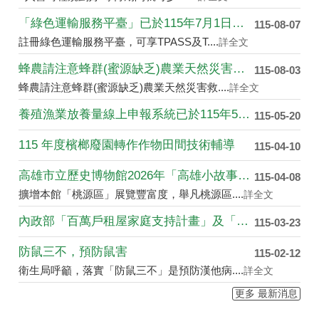
「綠色運輸服務平臺」已於115年7月1日上線提供服....
115-08-07
註冊綠色運輸服務平臺，可享TPASS及T....
詳全文
蜂農請注意蜂群(蜜源缺乏)農業天然災害救助開始受理....
115-08-03
蜂農請注意蜂群(蜜源缺乏)農業天然災害救....
詳全文
養殖漁業放養量線上申報系統已於115年5月4日於農....
115-05-20
115 年度檳榔廢園轉作作物田間技術輔導
115-04-10
高雄市立歷史博物館2026年「高雄小故事」創作徵件....
115-04-08
擴增本館「桃源區」展覽豐富度，舉凡桃源區....
詳全文
內政部「百萬戶租屋家庭支持計畫」及「青年婚育租屋協....
115-03-23
防鼠三不，預防鼠害
115-02-12
衛生局呼籲，落實「防鼠三不」是預防漢他病....
詳全文
更多 最新消息