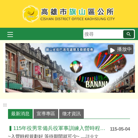
跳到主要內容區塊
搜
尋
播放中
:::
最新消息
宣導專區
徵才資訊
▍115年役男常備兵役軍事訓練入營時程申請 ▍
115-05-04
~入營時程規劃好 等待期間就可少~ ....
詳全文