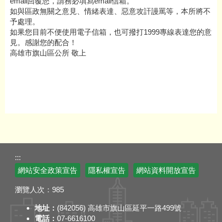
email回覆您，請務必填寫email信箱。
如與區政無關之意見、情緒表達、惡意攻訐謾罵等，本所將不
予處理。
如果您目前不便使用電子信箱，也可撥打1999專線表達您的意
見。感謝您的配合！
高雄市旗山區公所 敬上
:::
網站安全政策宣告
隱私權宣告
網站資料開放宣告
瀏覽人次：
985
地址：
(842056) 高雄市旗山區延平一路499號
電話：
07-6616100