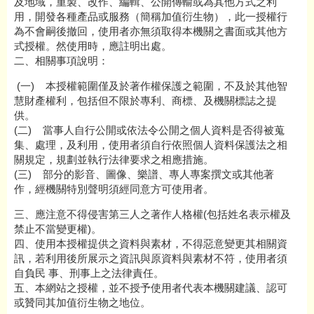
及地域，重製、改作、編輯、公開傳輸或為其他方式之利
用，開發各種產品或服務（簡稱加值衍生物），此一授權行
為不會嗣後撤回，使用者亦無須取得本機關之書面或其他方
式授權。然使用時，應註明出處。
二、相關事項說明：
(一) 本授權範圍僅及於著作權保護之範圍，不及於其他智
慧財產權利，包括但不限於專利、商標、及機關標誌之提
供。
(二) 當事人自行公開或依法令公開之個人資料是否得被蒐
集、處理，及利用，使用者須自行依照個人資料保護法之相
關規定，規劃並執行法律要求之相應措施。
(三) 部分的影音、圖像、樂譜、專人專案撰文或其他著
作，經機關特別聲明須經同意方可使用者。
三、應注意不得侵害第三人之著作人格權(包括姓名表示權及
禁止不當變更權)。
四、使用本授權提供之資料與素材，不得惡意變更其相關資
訊，若利用後所展示之資訊與原資料與素材不符，使用者須
自負民 事、刑事上之法律責任。
五、本網站之授權，並不授予使用者代表本機關建議、認可
或贊同其加值衍生物之地位。