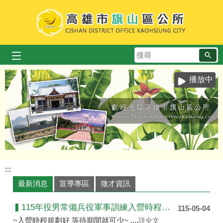
跳到主要內容區塊
搜
尋
播放中
:::
最新消息
宣導專區
徵才資訊
▍115年役男常備兵役軍事訓練入營時程申請 ▍
115-05-04
~入營時程規劃好 等待期間就可少~ ....
詳全文