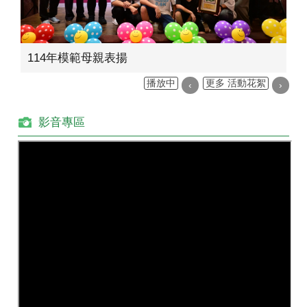
114年模範母親表揚
播放中
更多 活動花絮
‹
›
影音專區