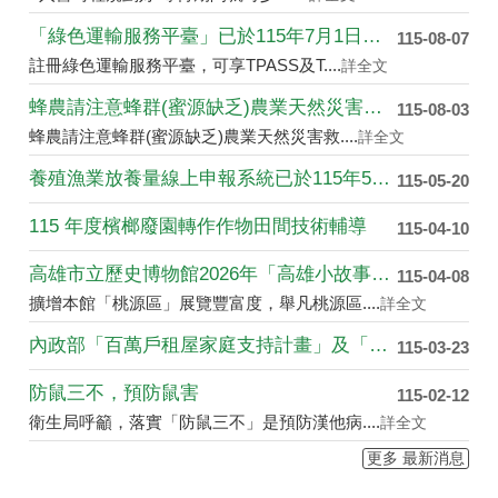
「綠色運輸服務平臺」已於115年7月1日上線提供服....
115-08-07
註冊綠色運輸服務平臺，可享TPASS及T....
詳全文
蜂農請注意蜂群(蜜源缺乏)農業天然災害救助開始受理....
115-08-03
蜂農請注意蜂群(蜜源缺乏)農業天然災害救....
詳全文
養殖漁業放養量線上申報系統已於115年5月4日於農....
115-05-20
115 年度檳榔廢園轉作作物田間技術輔導
115-04-10
高雄市立歷史博物館2026年「高雄小故事」創作徵件....
115-04-08
擴增本館「桃源區」展覽豐富度，舉凡桃源區....
詳全文
內政部「百萬戶租屋家庭支持計畫」及「青年婚育租屋協....
115-03-23
防鼠三不，預防鼠害
115-02-12
衛生局呼籲，落實「防鼠三不」是預防漢他病....
詳全文
更多 最新消息