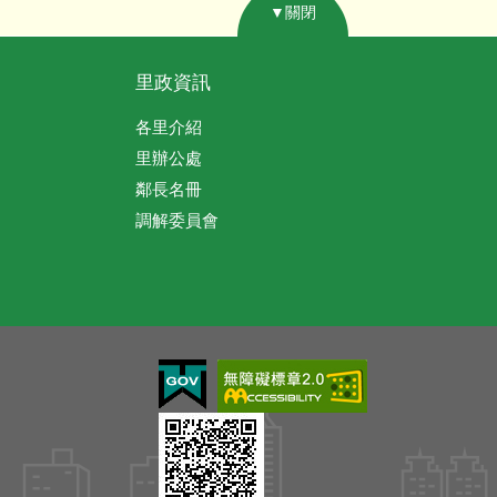
▼關閉
里政資訊
各里介紹
里辦公處
鄰長名冊
調解委員會