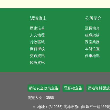
認識旗山
公所簡介
歷史沿革
區長簡介
人文地理
組織架構
行政區域
課室業務
機關學校
本所位置
交通資訊
停車地點
醫療資訊
:::
網站安全政策宣告
隱私權宣告
網站資料開放
瀏覽人次：
3586
地址：
(842056) 高雄市旗山區延平一路499