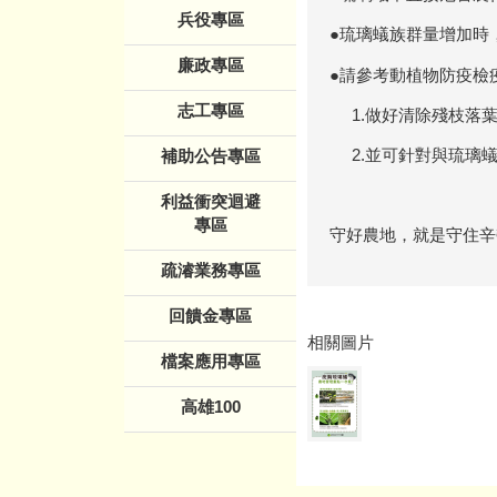
兵役專區
●琉璃蟻族群量增加時
廉政專區
●請參考動植物防疫檢
志工專區
1.做好清除殘枝落葉
2.並可針對與琉璃蟻
補助公告專區
利益衝突迴避
專區
守好農地，就是守住辛
疏濬業務專區
回饋金專區
相關圖片
檔案應用專區
高雄100