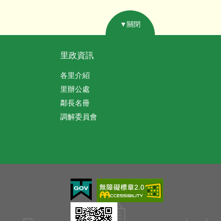
▼關閉
里政資訊
各里介紹
里辦公處
鄰長名冊
調解委員會