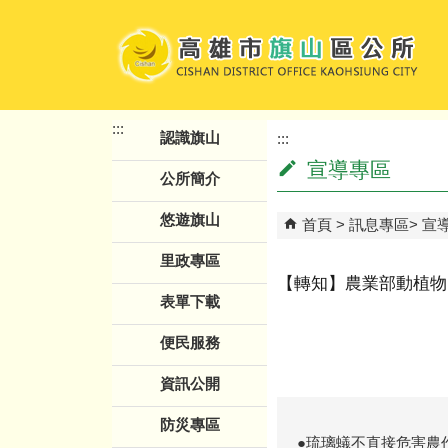
跳到主要內容區塊
:::
認識旗山
:::
宣導專區
公所簡介
悠遊旗山
首頁
訊息專區
宣
里政專區
【轉知】農業部動植物
表單下載
便民服務
資訊公開
防災專區
●琉璃蟻不直接危害農