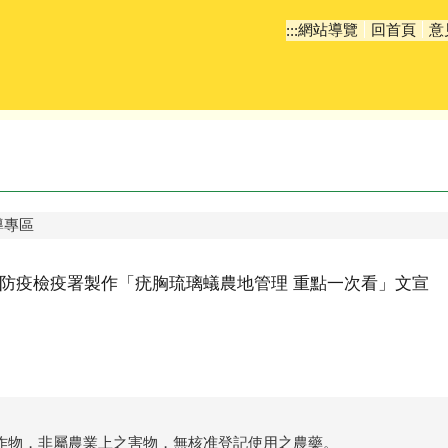
網站導覽
回首頁
意
:::
導專區
防疫檢疫署製作「疣胸琉璃蟻農地管理 重點一次看」文宣
作物，非屬農業上之害物，無核准登記使用之農藥。