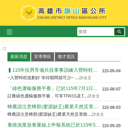
跳到主要內容區塊
搜
歡迎蒞臨旗山區公所
旗山橋美景
旗山老街巴洛克街屋
地景橋芒草秋色
毛豆田
尋
播放中
:::
最新消息
宣導專區
徵才資訊
▍115年役男常備兵役軍事訓練入營時程申請 ▍
115-05-04
~入營時程規劃好 等待期間就可少~ ....
詳全文
「綠色運輸服務平臺」已於115年7月1日上線提供服....
115-08-07
註冊綠色運輸服務平臺，可享TPASS及T....
詳全文
蜂農請注意蜂群(蜜源缺乏)農業天然災害救助開始受理....
115-08-03
蜂農請注意蜂群(蜜源缺乏)農業天然災害救....
詳全文
養殖漁業放養量線上申報系統已於115年5月4日於農....
115-05-20