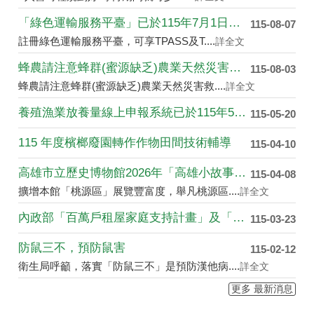
「綠色運輸服務平臺」已於115年7月1日上線提供服....
115-08-07
註冊綠色運輸服務平臺，可享TPASS及T....
詳全文
蜂農請注意蜂群(蜜源缺乏)農業天然災害救助開始受理....
115-08-03
蜂農請注意蜂群(蜜源缺乏)農業天然災害救....
詳全文
養殖漁業放養量線上申報系統已於115年5月4日於農....
115-05-20
115 年度檳榔廢園轉作作物田間技術輔導
115-04-10
高雄市立歷史博物館2026年「高雄小故事」創作徵件....
115-04-08
擴增本館「桃源區」展覽豐富度，舉凡桃源區....
詳全文
內政部「百萬戶租屋家庭支持計畫」及「青年婚育租屋協....
115-03-23
防鼠三不，預防鼠害
115-02-12
衛生局呼籲，落實「防鼠三不」是預防漢他病....
詳全文
更多 最新消息