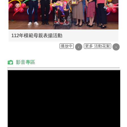
112年模範母親表揚活動
播放中
更多 活動花絮
‹
›
影音專區