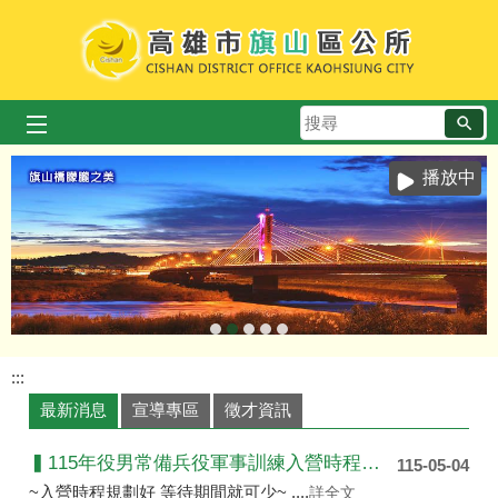
跳到主要內容區塊
搜
尋
播放中
:::
最新消息
宣導專區
徵才資訊
▍115年役男常備兵役軍事訓練入營時程申請 ▍
115-05-04
~入營時程規劃好 等待期間就可少~ ....
詳全文