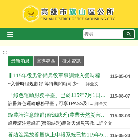
跳到主要內容區塊
搜
歡迎蒞臨旗山區公所
旗山橋美景
旗山老街巴洛克街屋
地景橋芒草秋色
毛豆田
尋
播放中
:::
最新消息
宣導專區
徵才資訊
▍115年役男常備兵役軍事訓練入營時程申請 ▍
115-05-04
~入營時程規劃好 等待期間就可少~ ....
詳全文
「綠色運輸服務平臺」已於115年7月1日上線提供服....
115-08-07
註冊綠色運輸服務平臺，可享TPASS及T....
詳全文
蜂農請注意蜂群(蜜源缺乏)農業天然災害救助開始受理....
115-08-03
蜂農請注意蜂群(蜜源缺乏)農業天然災害救....
詳全文
養殖漁業放養量線上申報系統已於115年5月4日於農....
115-05-20