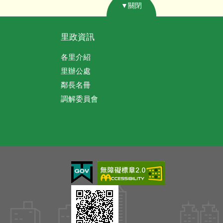
▼關閉
里政資訊
各里介紹
里辦公處
鄰長名冊
調解委員會